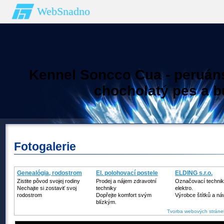
WebSnadno
Kennel Soncco Cua - peruán
chocholatý pes a bu
Fotogalerie
Genealógia, rodostrom
El. polohovací postele
ELDING s.r.o.
Zistite pôvod svojej rodiny
Prodej a nájem zdravotní
Označovací technik
Nechajte si zostaviť svoj
techniky
elektro.
rodostrom
Dopřejte komfort svým
Výrobce štítků a ná
blízkým.
Tvorba webových stráne